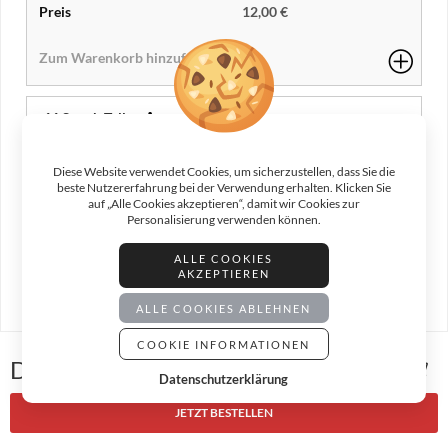
12,00 €
66 Sucuk Teller
türkische Knoblauchwurst, Krautsalat, Tzatziki dazu
Pommes Frites
Diese Website verwendet Cookies, um sicherzustellen, dass Sie die
beste Nutzererfahrung bei der Verwendung erhalten. Klicken Sie
12,00 €
auf „Alle Cookies akzeptieren“, damit wir Cookies zur
Personalisierung verwenden können.
ALLE COOKIES
AKZEPTIEREN
67 Kebab überbacken
ALLE COOKIES ABLEHNEN
Hackfleisch vom Spieß, Zwiebeln, Sauce, Sahne mit Käse¹
COOKIE INFORMATIONEN
überbacken, dazu Brot
Deine Bestellung
Datenschutzerklärung
10,50 €
JETZT BESTELLEN